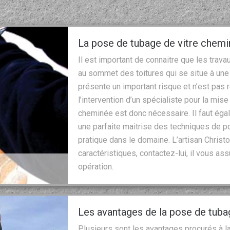
La pose de tubage de vitre chemi
Il est important de connaitre que les tra
au sommet des toitures qui se situe à une 
présente un important risque et n’est pas 
l’intervention d’un spécialiste pour la mi
cheminée est donc nécessaire. Il faut éga
une parfaite maitrise des techniques de 
pratique dans le domaine. L’artisan Chris
caractéristiques, contactez-lui, il vous as
opération.
Les avantages de la pose de tub
Plusieurs sont les avantages procurés à la