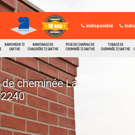
indisponible
indi
RAMONEUR 72
RAMONAGE DE
POSE DE CHAPEAU DE
TUBAGE DE
E
SARTHE
CHAUDIÈRE 72 SARTHE
CHEMINÉE 72 SARTHE
CHEMINÉE 72 SARTHE
e de cheminée La
72240