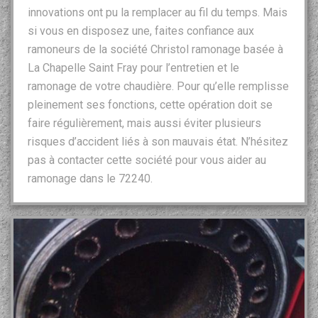
innovations ont pu la remplacer au fil du temps. Mais
si vous en disposez une, faites confiance aux
ramoneurs de la société Christol ramonage basée à
La Chapelle Saint Fray pour l’entretien et le
ramonage de votre chaudière. Pour qu’elle remplisse
pleinement ses fonctions, cette opération doit se
faire régulièrement, mais aussi éviter plusieurs
risques d’accident liés à son mauvais état. N’hésitez
pas à contacter cette société pour vous aider au
ramonage dans le 72240.