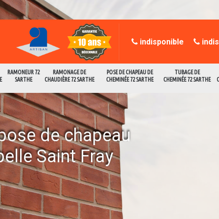
indisponible
indi
RAMONEUR 72
RAMONAGE DE
POSE DE CHAPEAU DE
TUBAGE DE
E
SARTHE
CHAUDIÈRE 72 SARTHE
CHEMINÉE 72 SARTHE
CHEMINÉE 72 SARTHE
a pose de chapeau
elle Saint Fray