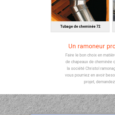
Tubage de cheminée 72
Un ramoneur pro
Faire le bon choix en matièr
de chapeaux de cheminée qui
la société Christol ramona
vous pourriez en avoir beso
projet, demandez 