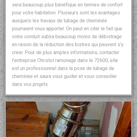
sera beaucoup plus bénéfique en termes de confort
pour votre habitation. Plusieurs sont les avantages
auxquels les travaux de tubage de cheminée
pourraient vous apporter. On peut en citer le fait que
votre conduit subira beaucoup moins de débistrage
en raison de la réduction des bistres qui peuvent s’y
créer. Pour de plus amples informations, contacter
l’entreprise Christol ramonage dans le 72600, elle
est un professionnel dans la pose de tubage de
cheminée et saura vous guider et vous conseiller
dans vos projets.