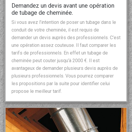
Demandez un devis avant une opération
de tubage de cheminée.
Si vous avez l’intention de poser un tubage dans le
conduit de votre cheminée, il est requis de
demander un devis auprès des professionnels. C’est
une opération assez couteuse. Il faut comparer les
tarifs de professionnels. En effet un tubage de
cheminée peut couter jusqu’à 2000 €. Il est
avantageux de demander plusieurs devis auprès de
plusieurs professionnels. Vous pourrez comparer
les propositions par la suite pour identifier celui
propose le meilleur tarif.