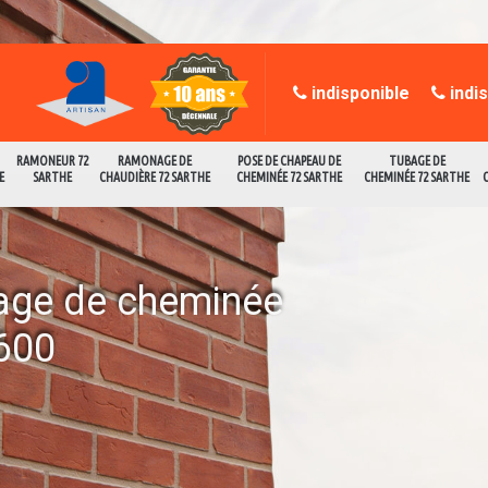
indisponible
indi
RAMONEUR 72
RAMONAGE DE
POSE DE CHAPEAU DE
TUBAGE DE
E
SARTHE
CHAUDIÈRE 72 SARTHE
CHEMINÉE 72 SARTHE
CHEMINÉE 72 SARTHE
age de cheminée
2600