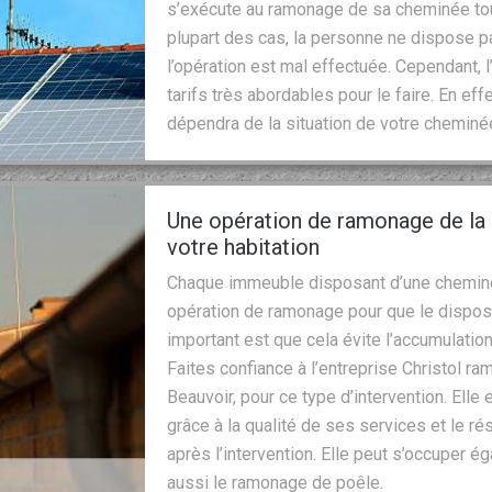
s’exécute au ramonage de sa cheminée tout
plupart des cas, la personne ne dispose pa
l’opération est mal effectuée. Cependant,
tarifs très abordables pour le faire. En ef
dépendra de la situation de votre cheminée 
Une opération de ramonage de la 
votre habitation
Chaque immeuble disposant d’une cheminée
opération de ramonage pour que le disposi
important est que cela évite l’accumulation
Faites confiance à l’entreprise Christol ra
Beauvoir, pour ce type d’intervention. Ell
grâce à la qualité de ses services et le rés
après l’intervention. Elle peut s’occuper
aussi le ramonage de poêle.