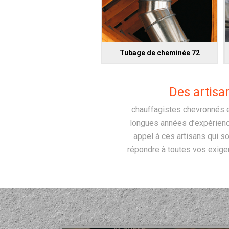
Tubage de cheminée 72
Des artisa
chauffagistes chevronnés e
longues années d’expérience
appel à ces artisans qui s
répondre à toutes vos exige