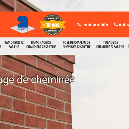
indisponible
indi
RAMONEUR 72
RAMONAGE DE
POSE DE CHAPEAU DE
TUBAGE DE
E
SARTHE
CHAUDIÈRE 72 SARTHE
CHEMINÉE 72 SARTHE
CHEMINÉE 72 SARTHE
age de cheminée