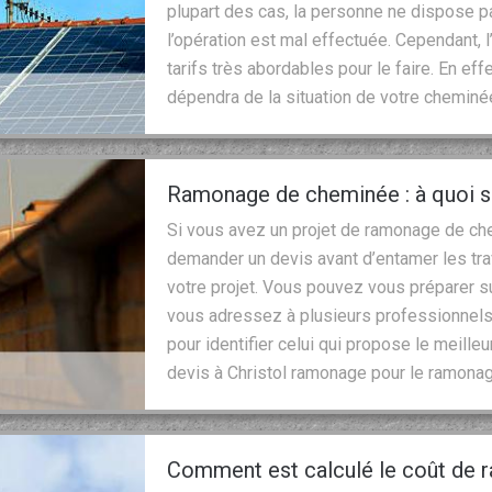
plupart des cas, la personne ne dispose pa
l’opération est mal effectuée. Cependant,
tarifs très abordables pour le faire. En ef
dépendra de la situation de votre cheminée 
Ramonage de cheminée : à quoi s
Si vous avez un projet de ramonage de chem
demander un devis avant d’entamer les tra
votre projet. Vous pouvez vous préparer s
vous adressez à plusieurs professionnels
pour identifier celui qui propose le meille
devis à Christol ramonage pour le ramona
Comment est calculé le coût de