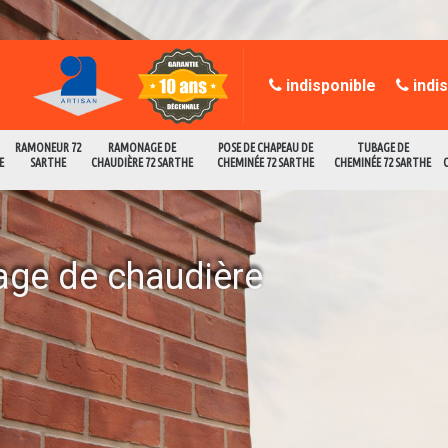
indisponible
indi
RAMONEUR 72
RAMONAGE DE
POSE DE CHAPEAU DE
TUBAGE DE
E
SARTHE
CHAUDIÈRE 72 SARTHE
CHEMINÉE 72 SARTHE
CHEMINÉE 72 SARTHE
age de chaudière