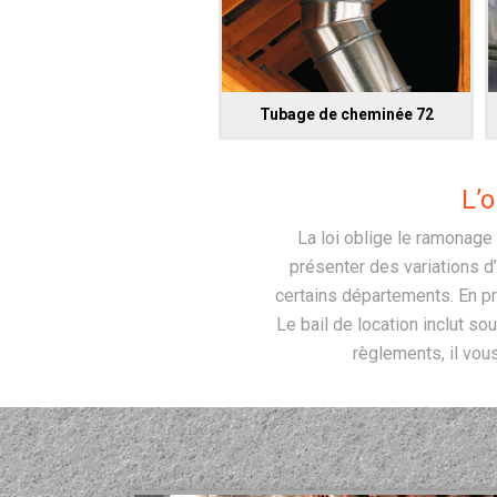
Tubage de cheminée 72
L’
La loi oblige le ramonage
présenter des variations d’
certains départements. En pri
Le bail de location inclut s
règlements, il vous