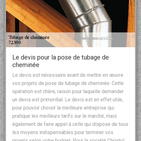
Le devis pour la pose de tubage de
cheminée
Le devis est nécessaire avant de mettre en œuvre
vos projets de pose de tubage de cheminée. Cette
opération est chère, raison pour laquelle demander
un devis est primordial. Le devis est en effet utile,
pour pouvoir choisir la meilleure entreprise qui
pratique les meilleurs tarifs sur le marché, mais
également de faire appel à celle qui dispose de tous
les moyens indispensables pour terminer vos
projets selon votre budget. Pour la société Christol