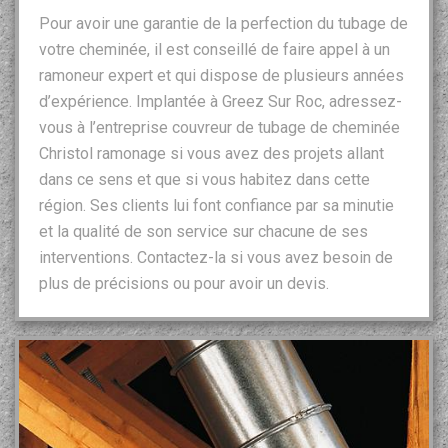
Pour avoir une garantie de la perfection du tubage de
votre cheminée, il est conseillé de faire appel à un
ramoneur expert et qui dispose de plusieurs années
d’expérience. Implantée à Greez Sur Roc, adressez-
vous à l’entreprise couvreur de tubage de cheminée
Christol ramonage si vous avez des projets allant
dans ce sens et que si vous habitez dans cette
région. Ses clients lui font confiance par sa minutie
et la qualité de son service sur chacune de ses
interventions. Contactez-la si vous avez besoin de
plus de précisions ou pour avoir un devis.