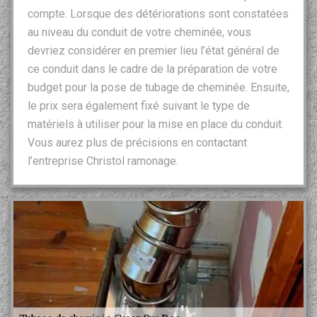
compte. Lorsque des détériorations sont constatées
au niveau du conduit de votre cheminée, vous
devriez considérer en premier lieu l’état général de
ce conduit dans le cadre de la préparation de votre
budget pour la pose de tubage de cheminée. Ensuite,
le prix sera également fixé suivant le type de
matériels à utiliser pour la mise en place du conduit.
Vous aurez plus de précisions en contactant
l’entreprise Christol ramonage.