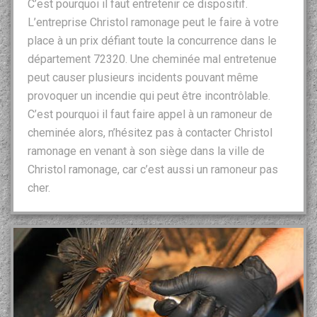
C’est pourquoi il faut entretenir ce dispositif.
L’entreprise Christol ramonage peut le faire à votre
place à un prix défiant toute la concurrence dans le
département 72320. Une cheminée mal entretenue
peut causer plusieurs incidents pouvant même
provoquer un incendie qui peut être incontrôlable.
C’est pourquoi il faut faire appel à un ramoneur de
cheminée alors, n’hésitez pas à contacter Christol
ramonage en venant à son siège dans la ville de
Christol ramonage, car c’est aussi un ramoneur pas
cher.