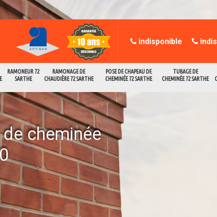
indisponible
indi
RAMONEUR 72
RAMONAGE DE
POSE DE CHAPEAU DE
TUBAGE DE
E
SARTHE
CHAUDIÈRE 72 SARTHE
CHEMINÉE 72 SARTHE
CHEMINÉE 72 SARTHE
e de cheminée
50