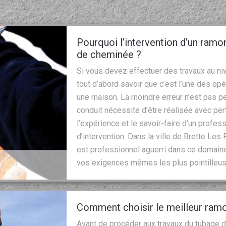
Pourquoi l’intervention d’un ramo
de cheminée ?
Si vous devez effectuer des travaux au niv
tout d’abord savoir que c’est l’une des o
une maison. La moindre erreur n’est pas per
conduit nécessite d’être réalisée avec per
l’expérience et le savoir-faire d’un profe
d’intervention. Dans la ville de Brette Les
est professionnel aguerri dans ce domaine
vos exigences mêmes les plus pointilleus
Comment choisir le meilleur ram
Avant de procéder aux travaux du tubage de