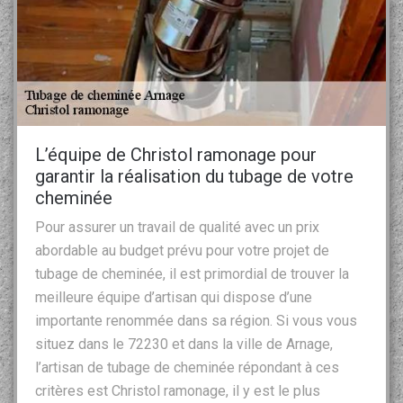
L’équipe de Christol ramonage pour
garantir la réalisation du tubage de votre
cheminée
Pour assurer un travail de qualité avec un prix
abordable au budget prévu pour votre projet de
tubage de cheminée, il est primordial de trouver la
meilleure équipe d’artisan qui dispose d’une
importante renommée dans sa région. Si vous vous
situez dans le 72230 et dans la ville de Arnage,
l’artisan de tubage de cheminée répondant à ces
critères est Christol ramonage, il y est le plus