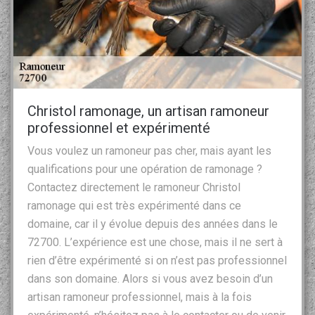
Christol ramonage, un artisan ramoneur
professionnel et expérimenté
Vous voulez un ramoneur pas cher, mais ayant les
qualifications pour une opération de ramonage ?
Contactez directement le ramoneur Christol
ramonage qui est très expérimenté dans ce
domaine, car il y évolue depuis des années dans le
72700. L’expérience est une chose, mais il ne sert à
rien d’être expérimenté si on n’est pas professionnel
dans son domaine. Alors si vous avez besoin d’un
artisan ramoneur professionnel, mais à la fois