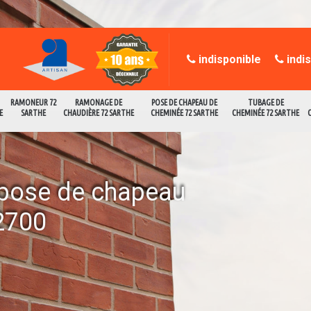
indisponible
indi
RAMONEUR 72
RAMONAGE DE
POSE DE CHAPEAU DE
TUBAGE DE
E
SARTHE
CHAUDIÈRE 72 SARTHE
CHEMINÉE 72 SARTHE
CHEMINÉE 72 SARTHE
a pose de chapeau
2700