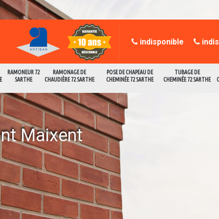
indisponible
indi
RAMONEUR 72
RAMONAGE DE
POSE DE CHAPEAU DE
TUBAGE DE
E
SARTHE
CHAUDIÈRE 72 SARTHE
CHEMINÉE 72 SARTHE
CHEMINÉE 72 SARTHE
int Maixent