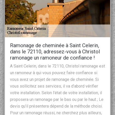
Ramonage de cheminée à Saint Celerin,
dans le 72110, adressez-vous à Christol
ramonage un ramoneur de confiance !
A Saint Celerin, dans le 72110, Christol ramonage est
un ramoneur à qui vous pouvez faire confiance si
vous avez un projet de ramonage de cheminée. Si
vous sollicitez ses services, il va d’abord vérifier
votre installation. Selon l’état de votre installation, il
proposera un ramonage par le bas ou par le haut ; Le
devis qu’il présentera dépend de la méthode choisi.
Pour un ramonage réussi, ne cherchez plus ailleurs,