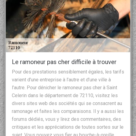
Le ramoneur pas cher difficile à trouver
Pour des prestations sensiblement égales, les tarifs
varient d’une entreprise à l’autre et d’une ville à
l’autre. Pour dénicher le ramoneur pas cher à Saint
Celerin dans le département de 72110, visitez les
divers sites web des sociétés qui se consacrent au
ramonage et faites les comparaisons. Il y a aussi les
forums dédiés, vous y lirez des commentaires, des
critiques et les appréciations de toutes sortes sur le
sujet. Vous pouvez vous fier au bouche-à-oreille.