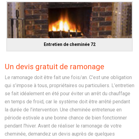
Entretien de cheminée 72
Un devis gratuit de ramonage
Le ramonage doit être fait une fois/an. C’est une obligation
qui s’impose à tous, propriétaires ou particuliers. L’entretien
se fait idéalement en été pour éviter un arrêt du chauffage
en temps de froid, car le système doit être arrêté pendant
la durée de l’intervention. Une cheminée entretenue en
période estivale a une bonne chance de bien fonctionner
pendant l’hiver. Avant de réaliser le ramonage de votre
cheminée, demandez un devis auprès de quelques