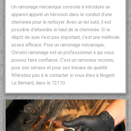
Un ramonage mécanique consiste à introduire un
appareil appelé un hérisson dans le conduit d’une
cheminée pour le nettoyer. Avec un tel outil, il est
possible d‘atteindre le haut de la cheminée. Si le
dépôt de suie n’est pas important, c’est une méthode
assez efficace. Pour un ramonage mécanique,
Christol ramonage est un professionnel à qui vous
pouvez faire confiance. C’est un ramoneur reconnu
pour son sérieux et pour ses travaux de qualité.
N’hésitez pas à le contacter si vous êtes à Nogent
Le Bernard, dans le 72110.