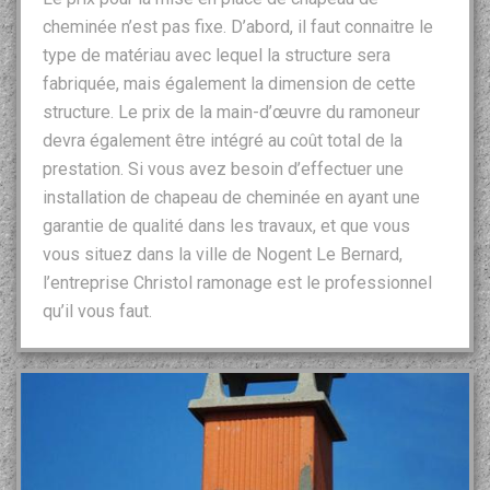
cheminée n’est pas fixe. D’abord, il faut connaitre le
type de matériau avec lequel la structure sera
fabriquée, mais également la dimension de cette
structure. Le prix de la main-d’œuvre du ramoneur
devra également être intégré au coût total de la
prestation. Si vous avez besoin d’effectuer une
installation de chapeau de cheminée en ayant une
garantie de qualité dans les travaux, et que vous
vous situez dans la ville de Nogent Le Bernard,
l’entreprise Christol ramonage est le professionnel
qu’il vous faut.