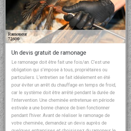
Un devis gratuit de ramonage
Le ramonage doit être fait une fois/an. C’est une
obligation qui s’impose à tous, propriétaires ou
particuliers. L’entretien se fait idéalement en été
pour éviter un arrêt du chauffage en temps de froid,
car le système doit être arrêté pendant la durée de
l’intervention. Une cheminée entretenue en période
estivale a une bonne chance de bien fonctionner
pendant l’hiver. Avant de réaliser le ramonage de
votre cheminée, demandez un devis auprès de
quelques entreprises et choisissez du ramoneur le