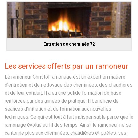
Entretien de cheminée 72
Les services offerts par un ramoneur
Le ramoneur Christol ramonage est un expert en matière
d’entretien et de nettoyage des cheminées, des chaudières
et de leur conduit. Il a eu une solide formation de base
renforcée par des années de pratique. Il bénéficie de
séances d’initiation et de formation aux nouvelles
techniques. Ce qui est tout à fait indispensable parce que le
ramonage évolue au fil des temps. Ainsi, le ramoneur ne se
cantonne plus aux cheminées, chaudières et poêles, ses