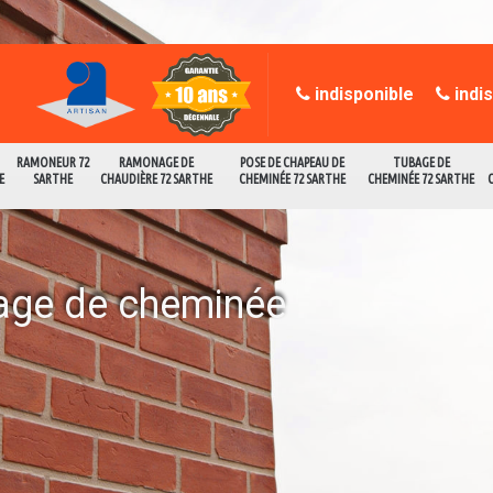
indisponible
indi
RAMONEUR 72
RAMONAGE DE
POSE DE CHAPEAU DE
TUBAGE DE
E
SARTHE
CHAUDIÈRE 72 SARTHE
CHEMINÉE 72 SARTHE
CHEMINÉE 72 SARTHE
age de cheminée