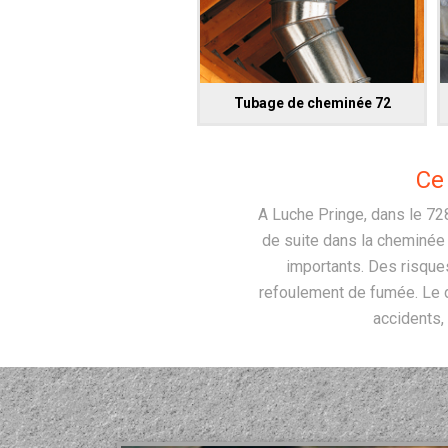
Tubage de cheminée 72
Ce
A Luche Pringe, dans le 728
de suite dans la cheminée s
importants. Des risque
refoulement de fumée. Le d
accidents,