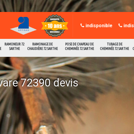
indisponible
indi
RAMONEUR 72
RAMONAGE DE
POSE DE CHAPEAU DE
TUBAGE DE
E
SARTHE
CHAUDIÈRE 72 SARTHE
CHEMINÉE 72 SARTHE
CHEMINÉE 72 SARTHE
vare 72390 devis