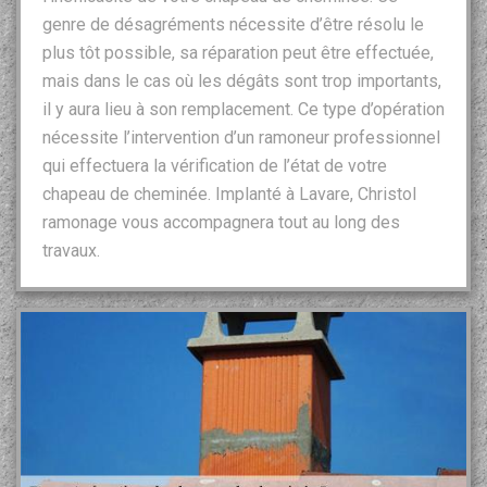
genre de désagréments nécessite d’être résolu le
plus tôt possible, sa réparation peut être effectuée,
mais dans le cas où les dégâts sont trop importants,
il y aura lieu à son remplacement. Ce type d’opération
nécessite l’intervention d’un ramoneur professionnel
qui effectuera la vérification de l’état de votre
chapeau de cheminée. Implanté à Lavare, Christol
ramonage vous accompagnera tout au long des
travaux.