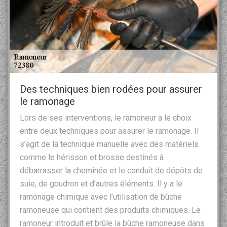
Des techniques bien rodées pour assurer
le ramonage
Lors de ses interventions, le ramoneur a le choix
entre deux techniques pour assurer le ramonage. Il
s’agit de la technique manuelle avec des matériels
comme le hérisson et brosse destinés à
débarrasser la cheminée et le conduit de dépôts de
suie, de goudron et d’autres éléments. Il y a le
ramonage chimique avec l’utilisation de bûche
ramoneuse qui contient des produits chimiques. Le
ramoneur introduit et brûle la bûche ramoneuse dans