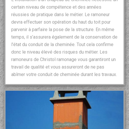
certain niveau de compétence et des années
réussies de pratique dans le métier. Le ramoneur
devra effectuer son opération du haut du toit pour
parvenir à parfaire la pose de la structure. En même
temps, il s’assurera également de la conservation de
l’état du conduit de la cheminée. Tout cela confirme
donc le niveau élevé des risques du métier. Les
ramoneurs de Christol ramonage vous garantiront un
travail de qualité et vous assureront de ne pas
abîmer votre conduit de cheminée durant les travaux.