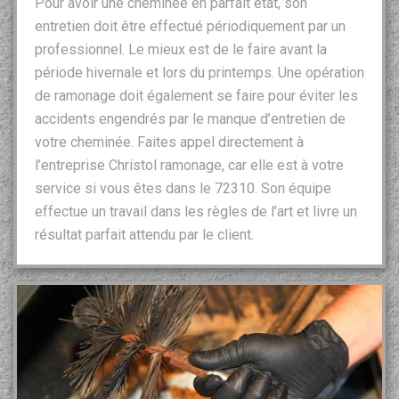
Pour avoir une cheminée en parfait état, son
entretien doit être effectué périodiquement par un
professionnel. Le mieux est de le faire avant la
période hivernale et lors du printemps. Une opération
de ramonage doit également se faire pour éviter les
accidents engendrés par le manque d’entretien de
votre cheminée. Faites appel directement à
l’entreprise Christol ramonage, car elle est à votre
service si vous êtes dans le 72310. Son équipe
effectue un travail dans les règles de l’art et livre un
résultat parfait attendu par le client.