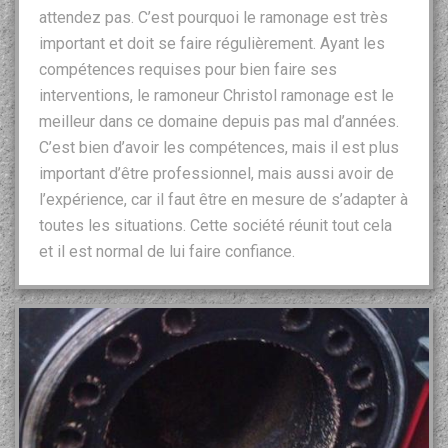
attendez pas. C’est pourquoi le ramonage est très
important et doit se faire régulièrement. Ayant les
compétences requises pour bien faire ses
interventions, le ramoneur Christol ramonage est le
meilleur dans ce domaine depuis pas mal d’années.
C’est bien d’avoir les compétences, mais il est plus
important d’être professionnel, mais aussi avoir de
l’expérience, car il faut être en mesure de s’adapter à
toutes les situations. Cette société réunit tout cela
et il est normal de lui faire confiance.