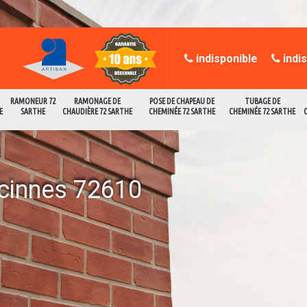
indisponible
indi
RAMONEUR 72
RAMONAGE DE
POSE DE CHAPEAU DE
TUBAGE DE
E
SARTHE
CHAUDIÈRE 72 SARTHE
CHEMINÉE 72 SARTHE
CHEMINÉE 72 SARTHE
cinnes 72610