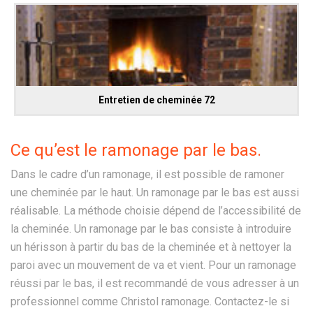
Entretien de cheminée 72
Ce qu’est le ramonage par le bas.
Dans le cadre d’un ramonage, il est possible de ramoner
une cheminée par le haut. Un ramonage par le bas est aussi
réalisable. La méthode choisie dépend de l’accessibilité de
la cheminée. Un ramonage par le bas consiste à introduire
un hérisson à partir du bas de la cheminée et à nettoyer la
paroi avec un mouvement de va et vient. Pour un ramonage
réussi par le bas, il est recommandé de vous adresser à un
professionnel comme Christol ramonage. Contactez-le si