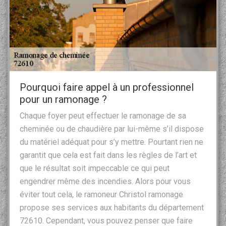
Pourquoi faire appel à un professionnel
pour un ramonage ?
Chaque foyer peut effectuer le ramonage de sa
cheminée ou de chaudière par lui-même s’il dispose
du matériel adéquat pour s’y mettre. Pourtant rien ne
garantit que cela est fait dans les règles de l’art et
que le résultat soit impeccable ce qui peut
engendrer même des incendies. Alors pour vous
éviter tout cela, le ramoneur Christol ramonage
propose ses services aux habitants du département
72610. Cependant, vous pouvez penser que faire