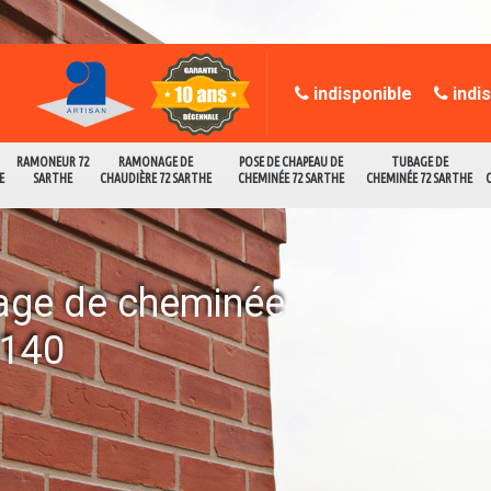
indisponible
indi
RAMONEUR 72
RAMONAGE DE
POSE DE CHAPEAU DE
TUBAGE DE
E
SARTHE
CHAUDIÈRE 72 SARTHE
CHEMINÉE 72 SARTHE
CHEMINÉE 72 SARTHE
age de cheminée
2140