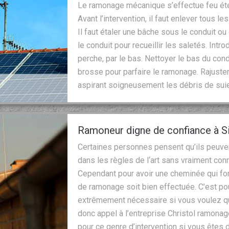
Le ramonage mécanique s’effectue feu étein
Avant l’intervention, il faut enlever tous l
Il faut étaler une bâche sous le conduit ou
le conduit pour recueillir les saletés. Intr
perche, par le bas. Nettoyer le bas du cond
brosse pour parfaire le ramonage. Rajuster 
aspirant soigneusement les débris de suie
Ramoneur digne de confiance à Si
Certaines personnes pensent qu’ils peuve
dans les règles de l‘art sans vraiment con
Cependant pour avoir une cheminée qui fonc
de ramonage soit bien effectuée. C’est pou
extrêmement nécessaire si vous voulez que
donc appel à l’entreprise Christol ramonage
pour ce genre d’intervention si vous êtes 