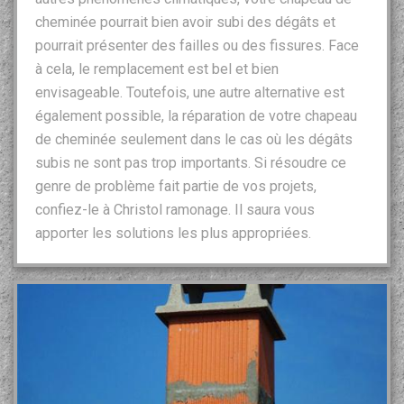
cheminée pourrait bien avoir subi des dégâts et
pourrait présenter des failles ou des fissures. Face
à cela, le remplacement est bel et bien
envisageable. Toutefois, une autre alternative est
également possible, la réparation de votre chapeau
de cheminée seulement dans le cas où les dégâts
subis ne sont pas trop importants. Si résoudre ce
genre de problème fait partie de vos projets,
confiez-le à Christol ramonage. Il saura vous
apporter les solutions les plus appropriées.