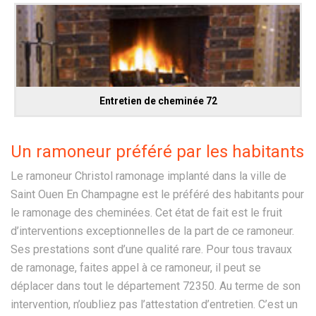
Entretien de cheminée 72
Un ramoneur préféré par les habitants
Le ramoneur Christol ramonage implanté dans la ville de
Saint Ouen En Champagne est le préféré des habitants pour
le ramonage des cheminées. Cet état de fait est le fruit
d’interventions exceptionnelles de la part de ce ramoneur.
Ses prestations sont d’une qualité rare. Pour tous travaux
de ramonage, faites appel à ce ramoneur, il peut se
déplacer dans tout le département 72350. Au terme de son
intervention, n’oubliez pas l’attestation d’entretien. C’est un