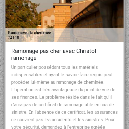
Ramonage pas cher avec Christol
ramonage
Un particulier possédant tous les matériels
indispensables et ayant le savoir-faire requis peut
procéder lui-même au ramonage de cheminée.
L’opération est très avantageuse du point de vue de
ses finances. Le problème réside dans le fait qu’il
n’aura pas de certificat de ramonage utile en cas de
sinistre. En l’absence de ce certificat, les assurances
ne couvrent pas les accidents et les sinistres. Pour
votre sécurité, demandez à l’entreprise agréée