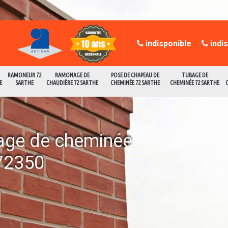
indisponible
indi
RAMONEUR 72
RAMONAGE DE
POSE DE CHAPEAU DE
TUBAGE DE
E
SARTHE
CHAUDIÈRE 72 SARTHE
CHEMINÉE 72 SARTHE
CHEMINÉE 72 SARTHE
age de cheminée
72350