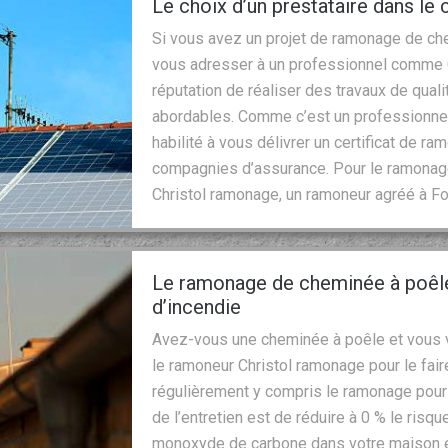
Le choix d’un prestataire dans l
Si vous avez un projet de ramonage de ch
vous adresser à un professionnel comme C
réputation de réaliser des travaux de qualit
abordables. Comme c’est un professionnel
habilité à vous délivrer un certificat de r
compagnies d’assurance. Pour le ramonag
Christol ramonage, un ramoneur agréé à Fo
Le ramonage de cheminée à poêle
d’incendie
Avez-vous une cheminée à poêle et vous v
le ramoneur Christol ramonage pour le faire
régulièrement y compris le ramonage pour q
de l’entretien est de réduire à 0 % le ris
monoxyde de carbone dans votre maison et