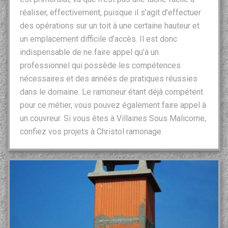
réaliser, effectivement, puisque il s’agit d’effectuer
des opérations sur un toit à une certaine hauteur et
un emplacement difficile d’accès. Il est donc
indispensable de ne faire appel qu’à un
professionnel qui possède les compétences
nécessaires et des années de pratiques réussies
dans le domaine. Le ramoneur étant déjà compétent
pour ce métier, vous pouvez également faire appel à
un couvreur. Si vous êtes à Villaines Sous Malicorne,
confiez vos projets à Christol ramonage.