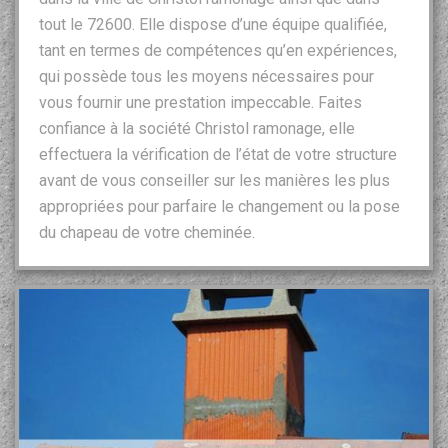
tout le 72600. Elle dispose d’une équipe qualifiée,
tant en termes de compétences qu’en expériences,
qui possède tous les moyens nécessaires pour
vous fournir une prestation impeccable. Faites
confiance à la société Christol ramonage, elle
effectuera la vérification de l’état de votre structure
avant de vous conseiller sur les manières les plus
appropriées pour parfaire le changement ou la pose
du chapeau de votre cheminée.