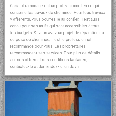
Christol ramonage est un professionnel en ce qui
concerne les travaux de cheminée. Pour tous travaux
y afférents, vous pourrez le lui confier. Il est aussi
connu pour ses tarifs qui sont accessibles à tous
les budgets. Si vous avez un projet de réparation ou
de pose de cheminée, il est le professionnel
recommandé pour vous. Les propriétaires
recommandent ses services. Pour plus de détails
sur ses offres et ses conditions tarifaires,
contactez-le et demandez-lui un devis.