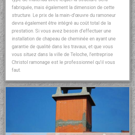
fabriquée, mais également la dimension de cette
structure. Le prix de la main-d’œuvre du ramoneur
devra également être intégré au coût total de la
prestation. Si vous avez besoin d’effectuer une
installation de chapeau de cheminée en ayant une
garantie de qualité dans les travaux, et que vous
vous situez dans la ville de Teloche, l’entreprise
Christol ramonage est le professionnel qu’il vous
faut.