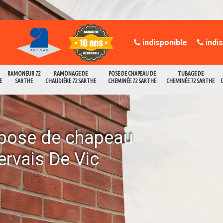
indisponible
indi
RAMONEUR 72
RAMONAGE DE
POSE DE CHAPEAU DE
TUBAGE DE
E
SARTHE
CHAUDIÈRE 72 SARTHE
CHEMINÉE 72 SARTHE
CHEMINÉE 72 SARTHE
a pose de chapeau
ervais De Vic