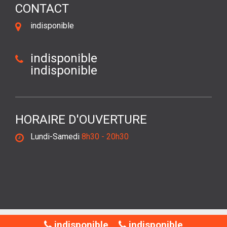
CONTACT
indisponible
indisponible
indisponible
HORAIRE D'OUVERTURE
Lundi-Samedi
8h30 - 20h30
©2018 Tout droit réservé -
Mentions légales
indisponible
indisponible