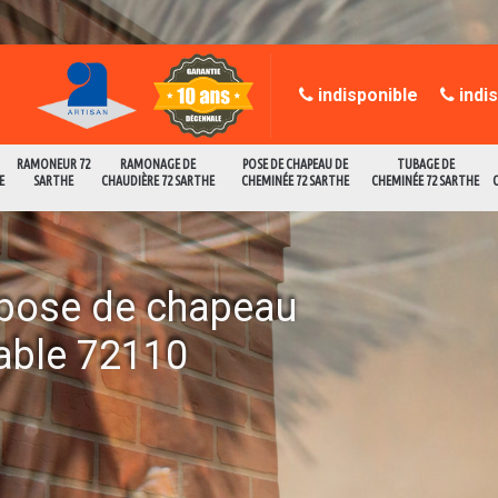
indisponible
indi
RAMONEUR 72
RAMONAGE DE
POSE DE CHAPEAU DE
TUBAGE DE
E
SARTHE
CHAUDIÈRE 72 SARTHE
CHEMINÉE 72 SARTHE
CHEMINÉE 72 SARTHE
a pose de chapeau
able 72110