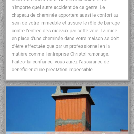
n’importe quel autre accident de ce genre. Le
chapeau de cheminée apportera aussi le confort au
sein de votre immeuble et assure le rôle de barrage
contre l’entrée des oiseaux par cette voie. La mise
en place d’une cheminée dans votre maison se doit
d’être effectuée que par un professionnel en la
matière comme l’entreprise Christol ramonage.
Faites-lui confiance, vous aurez l’assurance de
bénéficier d’une prestation impeccable.