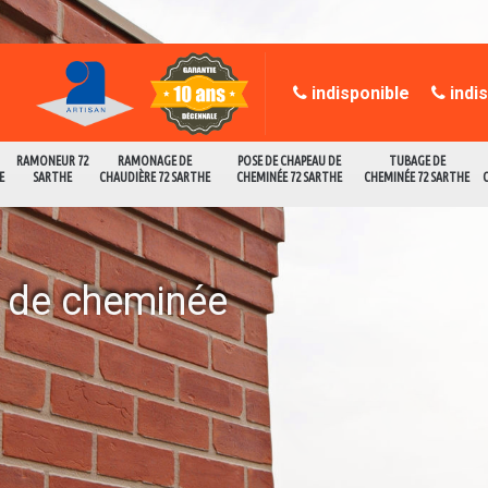
indisponible
indi
RAMONEUR 72
RAMONAGE DE
POSE DE CHAPEAU DE
TUBAGE DE
E
SARTHE
CHAUDIÈRE 72 SARTHE
CHEMINÉE 72 SARTHE
CHEMINÉE 72 SARTHE
e de cheminée