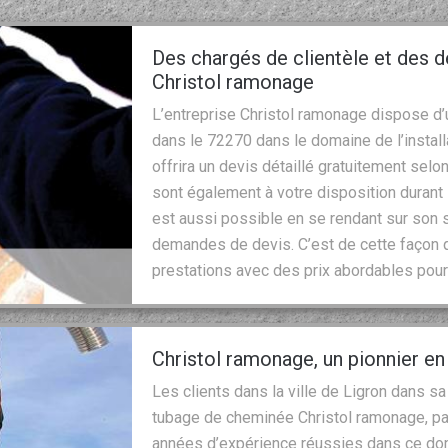
Des chargés de clientèle et des 
Christol ramonage
L’entreprise Christol ramonage dispose d’u
dans le 72270 dans le domaine de l’instal
offrira un devis détaillé gratuitement se
sont également à votre disposition duran
est aussi possible en se rendant sur son s
demandes de devis. C’est de cette façon 
prestations avec des prix abordables pour
Christol ramonage, un pionnier e
Les clients dans la ville de Ligron dans s
tubage de cheminée Christol ramonage, pa
années d’expérience réussies dans ce dom