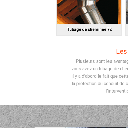
Tubage de cheminée 72
Les
Plusieurs sont les avantag
vous avez un tubage de chem
il y a d’abord le fait que ce
la protection du conduit de
l’intervent