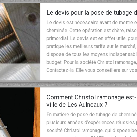
Le devis pour la pose de tubage
Le devis est nécessaire avant de mettre 
cheminée. Cette opération est chère, rais
primordial. Le devis est en effet utile, pou
pratique les meilleurs tarifs sur le marché
dispose de tous les moyens indispensable
budget. Pour la société Christol ramonage,
Contactez-la. Elle vous conseillera sur vos
Comment Christol ramonage est-el
ville de Les Aulneaux ?
En matière de pose de tubage de cheminée, 
plusieurs années d’expériences réussies po
société Christol ramonage, qui dispose be