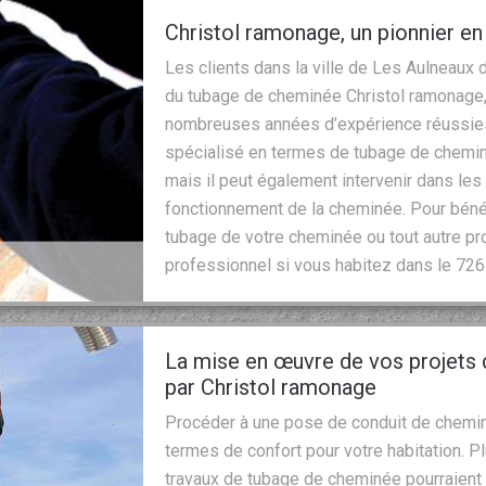
Christol ramonage, un pionnier e
Les clients dans la ville de Les Aulneaux 
du tubage de cheminée Christol ramonage, 
nombreuses années d’expérience réussies
spécialisé en termes de tubage de chemin
mais il peut également intervenir dans les 
fonctionnement de la cheminée. Pour bénéfi
tubage de votre cheminée ou tout autre pro
professionnel si vous habitez dans le 726
La mise en œuvre de vos projets
par Christol ramonage
Procéder à une pose de conduit de chemi
termes de confort pour votre habitation. P
travaux de tubage de cheminée pourraient v