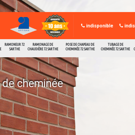
indisponible
indi
RAMONEUR 72
RAMONAGE DE
POSE DE CHAPEAU DE
TUBAGE DE
E
SARTHE
CHAUDIÈRE 72 SARTHE
CHEMINÉE 72 SARTHE
CHEMINÉE 72 SARTHE
e de cheminée