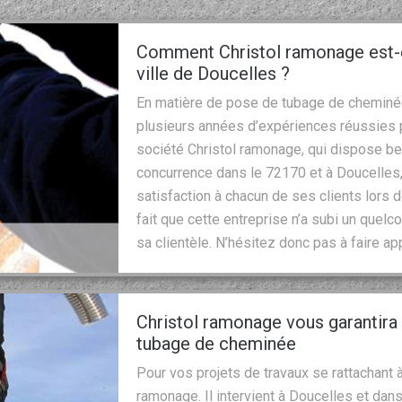
Comment Christol ramonage est-el
ville de Doucelles ?
En matière de pose de tubage de cheminée, 
plusieurs années d’expériences réussies po
société Christol ramonage, qui dispose be
concurrence dans le 72170 et à Doucelles,
satisfaction à chacun de ses clients lors d
fait que cette entreprise n’a subi un quelc
sa clientèle. N’hésitez donc pas à faire ap
Christol ramonage vous garantira 
tubage de cheminée
Pour vos projets de travaux se rattachant à
ramonage. Il intervient à Doucelles et dans