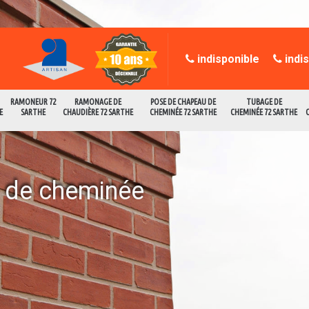
indisponible
indi
RAMONEUR 72
RAMONAGE DE
POSE DE CHAPEAU DE
TUBAGE DE
E
SARTHE
CHAUDIÈRE 72 SARTHE
CHEMINÉE 72 SARTHE
CHEMINÉE 72 SARTHE
e de cheminée