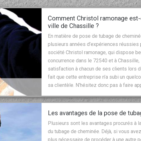
Comment Christol ramonage est-el
ville de Chassille ?
En matière de pose de tubage de cheminée, 
plusieurs années d’expériences réussies po
société Christol ramonage, qui dispose be
concurrence dans le 72540 et à Chassille, 
satisfaction à chacun de ses clients lors d
fait que cette entreprise n’a subi un quelc
sa clientèle. N’hésitez donc pas à faire ap
Les avantages de la pose de tub
Plusieurs sont les avantages procurés à la
du tubage de cheminée. Déjà, si vous avez
plus nécessaire de procéder à une autre po