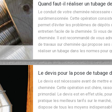
Quand faut-il réaliser un tubage 
Le conduit de votre cheminée nécessaire d
surdimensionnée. Cette opération consiste
permet d’éviter les problèmes de dépôts d
entretien facile de la cheminée. Si vous d
cheminée. Il est recommandé de vous adre
de travaux sur cheminée qui propose ses s
réaliser un tubage dans les normes pour 
Le devis pour la pose de tubage
Le devis est nécessaire avant de mettre 
cheminée. Cette opération est chère, rais
primordial. Le devis est en effet utile, pou
pratique les meilleurs tarifs sur le marché
dispose de tous les moyens indispensable