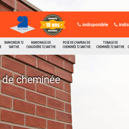
indisponible
indi
RAMONEUR 72
RAMONAGE DE
POSE DE CHAPEAU DE
TUBAGE DE
E
SARTHE
CHAUDIÈRE 72 SARTHE
CHEMINÉE 72 SARTHE
CHEMINÉE 72 SARTHE
e de cheminée