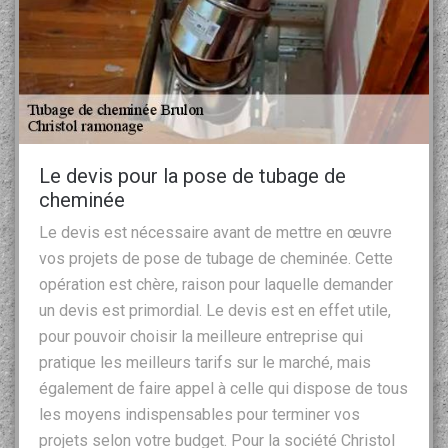
Le devis pour la pose de tubage de
cheminée
Le devis est nécessaire avant de mettre en œuvre
vos projets de pose de tubage de cheminée. Cette
opération est chère, raison pour laquelle demander
un devis est primordial. Le devis est en effet utile,
pour pouvoir choisir la meilleure entreprise qui
pratique les meilleurs tarifs sur le marché, mais
également de faire appel à celle qui dispose de tous
les moyens indispensables pour terminer vos
projets selon votre budget. Pour la société Christol