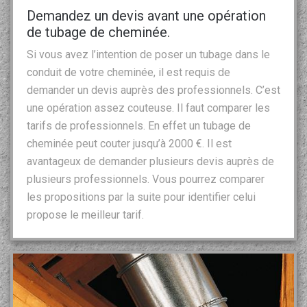
Demandez un devis avant une opération
de tubage de cheminée.
Si vous avez l’intention de poser un tubage dans le
conduit de votre cheminée, il est requis de
demander un devis auprès des professionnels. C’est
une opération assez couteuse. Il faut comparer les
tarifs de professionnels. En effet un tubage de
cheminée peut couter jusqu’à 2000 €. Il est
avantageux de demander plusieurs devis auprès de
plusieurs professionnels. Vous pourrez comparer
les propositions par la suite pour identifier celui
propose le meilleur tarif.