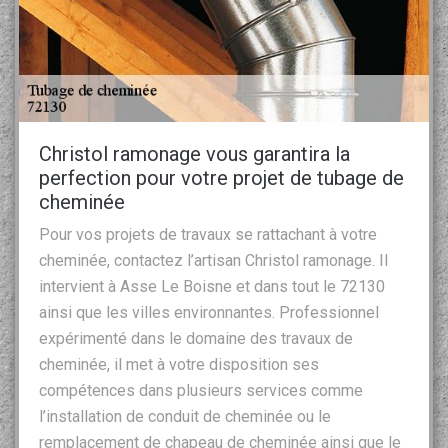
Christol ramonage vous garantira la
perfection pour votre projet de tubage de
cheminée
Pour vos projets de travaux se rattachant à votre
cheminée, contactez l’artisan Christol ramonage. Il
intervient à Asse Le Boisne et dans tout le 72130
ainsi que les villes environnantes. Professionnel
expérimenté dans le domaine des travaux de
cheminée, il met à votre disposition ses
compétences dans plusieurs services comme
l’installation de conduit de cheminée ou le
remplacement de chapeau de cheminée ainsi que le