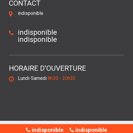
CONTACT
indisponible
indisponible
indisponible
HORAIRE D'OUVERTURE
Lundi-Samedi
8h30 - 20h30
©2018 Tout droit réservé -
Mentions légales
indisponible
indisponible