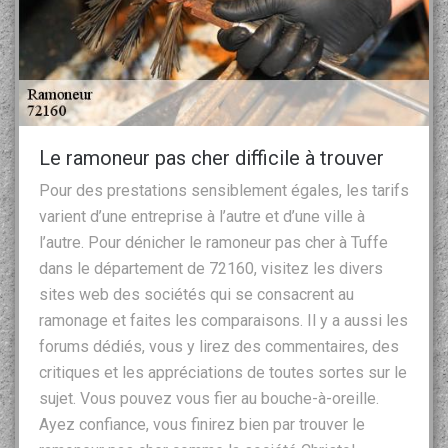
Le ramoneur pas cher difficile à trouver
Pour des prestations sensiblement égales, les tarifs
varient d’une entreprise à l’autre et d’une ville à
l’autre. Pour dénicher le ramoneur pas cher à Tuffe
dans le département de 72160, visitez les divers
sites web des sociétés qui se consacrent au
ramonage et faites les comparaisons. Il y a aussi les
forums dédiés, vous y lirez des commentaires, des
critiques et les appréciations de toutes sortes sur le
sujet. Vous pouvez vous fier au bouche-à-oreille.
Ayez confiance, vous finirez bien par trouver le